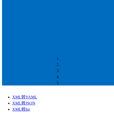
XML转YAML
XML转JSON
XML转Ini