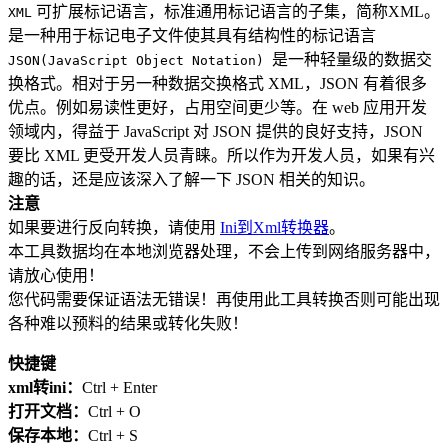
可扩展标记语言，标准通用标记语言的子集，简称XML。
XML
是一种用于标记电子文件使其具有结构性的标记语言
是一种轻量级的数据交
JSON(JavaScript Object Notation)
换格式。相对于另一种数据交换格式 XML，JSON 有着很多
优点。例如易读性更好，占用空间更少等。在 web 应用开发
领域内，得益于 JavaScript 对 JSON 提供的良好支持，JSON
要比 XML 更受开发人员青睐。所以作为开发人员，如果有兴
趣的话，还是应该深入了解一下 JSON 相关的知识。
注意
如果要进行反向转换，请使用
Ini到Xml转换器
。
本工具数据均在本地浏览器处理，不会上传到网络服务器中，
请放心使用！
您代码需要保证语法无错误！再使用此工具转换否则可能出现
各种难以预料的结果或转化失败！
快捷键
xml转ini：
Ctrl + Enter
打开文档：
Ctrl + O
保存本地：
Ctrl + S