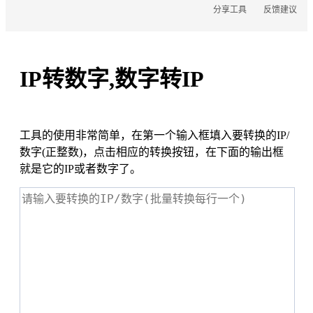
分享工具
反馈建议
URL编码/解码
JWT在线解密
Cookie转Json
Websocket测试
IP转数字,数字转IP
HTTP头转JSON
IP地址批量查询
URL参数转JSON
MAC地址批量查询
工具的使用非常简单，在第一个输入框填入要转换的IP/
数字(正整数)，点击相应的转换按钮，在下面的输出框
就是它的IP或者数字了。