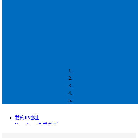
我的IP地址
User-Agent查看/解析
IP转数字,数字转IP