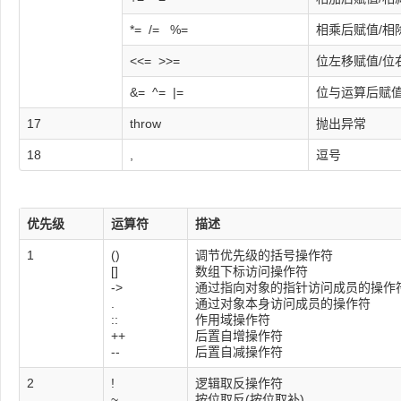
*= /= %=
相乘后赋值/相
<<= >>=
位左移赋值/位
&= ^= |=
位与运算后赋值
17
throw
抛出异常
18
,
逗号
优先级
运算符
描述
1
()
调节优先级的括号操作符
[]
数组下标访问操作符
->
通过指向对象的指针访问成员的操作
.
通过对象本身访问成员的操作符
::
作用域操作符
++
后置自增操作符
--
后置自减操作符
2
!
逻辑取反操作符
~
按位取反(按位取补)