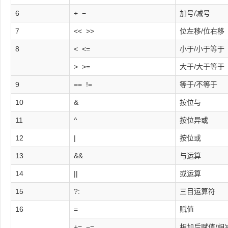
6
+ −
加号/减号
7
<< >>
位左移/位右移
8
< <=
小于/小于等于
> >=
大于/大于等于
9
== !=
等于/不等于
10
&
按位与
11
^
按位异或
12
|
按位或
13
&&
与运算
14
||
或运算
15
?:
三目运算符
16
=
赋值
+= −=
相加后赋值/相