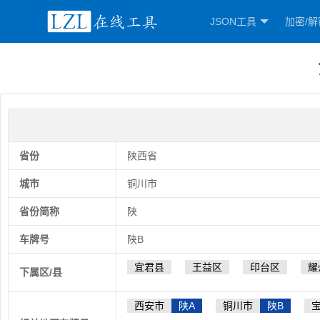
JSON工具
加密/解
省份
陕西省
城市
铜川市
省份简称
陕
车牌号
陕B
宜君县
王益区
印台区
耀
下属区/县
西安市
陕A
铜川市
陕B