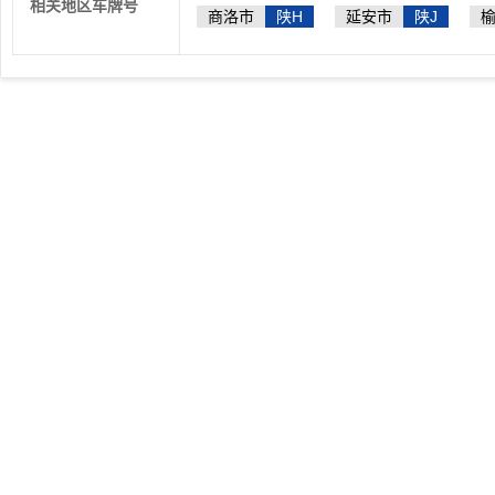
相关地区车牌号
商洛市
陕H
延安市
陕J