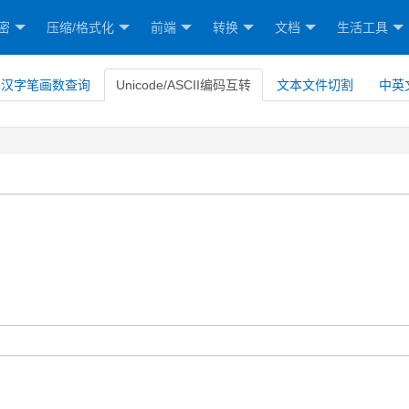
密
压缩/格式化
前端
转换
文档
生活工具
汉字笔画数查询
Unicode/ASCII编码互转
文本文件切割
中英